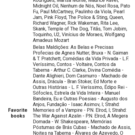
Rodrigues, Marisa Monte, Maurice Ravel,
Midnight Oil, Nenhum de Nós, Noel Rosa, Pato
Fu, Paul McCartney, Paulinho da Viola, Pearl
Jam, Pink Floyd, The Police & Sting, Queen,
Richard Wagner, Rick Wakeman, Rita Lee,
Skank, Temple of The Dog, Titãs, Tom Jobim,
Toquinho, U2, Vinícius de Moraes, Wolfgang
Amadeus Mozart
Belas Maldições: As Belas e Precisas
Profecias de Agnes Nutter; Bruxa - N. Gaiman
& T. Pratchett, Comédias da Vida Privada - L.F.
Veríssimo, Contos - Voltaire, Contos da
Taberna - Arthur C. Clarke, Divina Comédia -
Dante Alighieri, Dom Casmurro - Machado de
Assis, Drácula - Bran Stoker, Ed Morte e
Outras Histórias - L. F. Veríssimo, Édipo Rei -
Sófocles, Estrela da Vida Inteira - Manuel
Bandeira, Eu e Outras Poesias - Augusto dos
Anjos, Fundação - Isaac Asimov, I; Strahd:
Favorite
Memories of a Vampire - P.N. Elrod, I; Strahd:
books
The War Against Azalin - P.N. Elrod, A Megera
Domada - W. Shakespeare, Memórias
Póstumas de Brás Cubas - Machado de Assis,
Noites na Taberna - Álvares de Azevedo, O