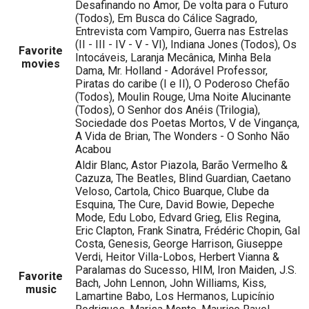
Desafinando no Amor, De volta para o Futuro
(Todos), Em Busca do Cálice Sagrado,
Entrevista com Vampiro, Guerra nas Estrelas
(II - III - IV - V - VI), Indiana Jones (Todos), Os
Favorite
Intocáveis, Laranja Mecânica, Minha Bela
movies
Dama, Mr. Holland - Adorável Professor,
Piratas do caribe (I e II), O Poderoso Chefão
(Todos), Moulin Rouge, Uma Noite Alucinante
(Todos), O Senhor dos Anéis (Trilogia),
Sociedade dos Poetas Mortos, V de Vingança,
A Vida de Brian, The Wonders - O Sonho Não
Acabou
Aldir Blanc, Astor Piazola, Barão Vermelho &
Cazuza, The Beatles, Blind Guardian, Caetano
Veloso, Cartola, Chico Buarque, Clube da
Esquina, The Cure, David Bowie, Depeche
Mode, Edu Lobo, Edvard Grieg, Elis Regina,
Eric Clapton, Frank Sinatra, Frédéric Chopin, Gal
Costa, Genesis, George Harrison, Giuseppe
Verdi, Heitor Villa-Lobos, Herbert Vianna &
Paralamas do Sucesso, HIM, Iron Maiden, J.S.
Favorite
Bach, John Lennon, John Williams, Kiss,
music
Lamartine Babo, Los Hermanos, Lupicínio