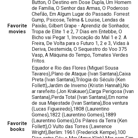
Button, O Destino em Dose Dupla, Um Homem
de Família, O Senhor das Armas, O Poderoso
Chefão, Em Algum Lugar do Passado. Forrest
Gump, Psicose, Telma & Louise, Lendas da
Favorite
Paixão, Gilbert Grape - Aprendiz de Sonhador,
movies
Tropa de Elite 1 e 2, 7 Dias em Entebbe, O
Bicho vai Pegar 1, Invocação do Mal 1 e 2. A
Freira, De Volta para o Futuro 1, 2 e 3, Vidas à
Deriva, Destemida, O Sequestro do Voo 375
Vasp, A Máquina do Tempo, Tomates Verdes
Fritos.
Equador e Rio das Flores (Miguel Sousa
Tavares),Plano de Ataque (Ivan Santana),Caixa
Preta (Ivan Santana),Trilogia do Século (Ken
Follett),Jardim de Inverno (Kristin Hannah),No
ar rarefeito (Jon Krakauer),Carga Perigosa (Ivan
Santana),Perda Total (Ivan Santana),Em nome
de sua Majestade (Ivan Santana),Boa ventura
(Lucas Figueiredo),1808 (Laurentino
Gomes),1822 (Laurentino Gomes),1889
(Laurentino Gomes),Os Pilares da Terra (Ken
Favorite
Follett),O Vulto das Torres (Lawrence
books
Wright),Berlim: 1961 (Frederick Kempe),100