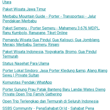
Utara
Paket Wisata Jawa Timur
Merbabu Mountain Guide - Porter - Transportasi - Jalur
Pendakian Merbabu
Paket Semeru - Porter Semeru - Mahameru 3.676 MDPL,
Ranu Kumbolo, Ranupane, Tiket Online
Pemandu Wisata Gua Pindul, Gua Kalisuci, Gua Jomblang,
Merapi, Merbabu, Semeru, Rinjani
Paket Wisata Indonesia, Yogyakarta, Bromo, Gua Pindul
Termurah
Status Nasehat Para Ulama
Porter Lokal Sindoro: Jasa Porter Kledung &amp; Alang Alang
Sewu | Private Sultan
Komunitas Pendaki WhatApp
Porter Gunung Prau Patak Banteng Baru Landai Wates Dieng
Private Open Trip Family Gathering
Open Trip Terlengkap dan Termurah di Seluruh Indonesia
SSBS Community - PenaSahabat.Or.Id - Sahabat Pena