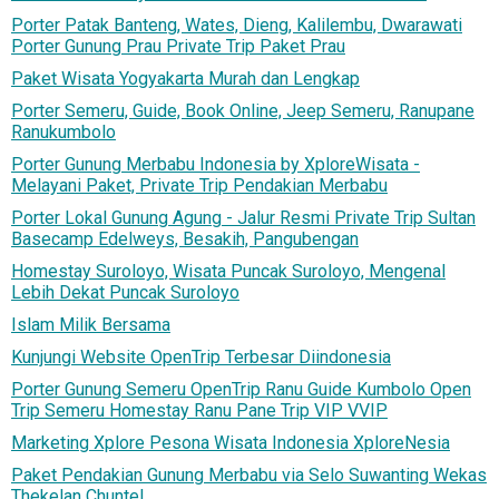
Porter Patak Banteng, Wates, Dieng, Kalilembu, Dwarawati
Porter Gunung Prau Private Trip Paket Prau
Paket Wisata Yogyakarta Murah dan Lengkap
Porter Semeru, Guide, Book Online, Jeep Semeru, Ranupane
Ranukumbolo
Porter Gunung Merbabu Indonesia by XploreWisata -
Melayani Paket, Private Trip Pendakian Merbabu
Porter Lokal Gunung Agung - Jalur Resmi Private Trip Sultan
Basecamp Edelweys, Besakih, Pangubengan
Homestay Suroloyo, Wisata Puncak Suroloyo, Mengenal
Lebih Dekat Puncak Suroloyo
Islam Milik Bersama
Kunjungi Website OpenTrip Terbesar Diindonesia
Porter Gunung Semeru OpenTrip Ranu Guide Kumbolo Open
Trip Semeru Homestay Ranu Pane Trip VIP VVIP
Marketing Xplore Pesona Wisata Indonesia XploreNesia
Paket Pendakian Gunung Merbabu via Selo Suwanting Wekas
Thekelan Chuntel