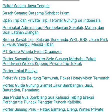
Paket Wisata Jawa Tengah
Susah Senang Bersama Sahabat Islam
Open Trip dan Private Trip !! Porter Gunung se Indonesia
Perangkat Administrasi Pembelajaran Sekolah, Materi, dan
Soal Latihan Ulangan
Bromo, Kawah Ijen, Baluran, Suramadu, WBL, BNS, Jatim Park
2, Pulau Sempu, Masjid Tiban
PT Xplore Wisata Event Organizer
Porter Suwanting, Porter Selo Gunung Merbabu Paket
Pendakian Wekas Kopeng Private Trip Tektok
Porter Lokal Binaiya
Paket Wisata Belitung Termurah, Paket HoneyMoon Termurah
Porter, Guide Gunung Slamet Jalur Bambangan, Guci,
Baturaden, Pemalang
Gua Pindul Gua Jomblang Gua Kalisuci Tebing Breksi
Parangtritis Puncak Pengger Puncak Kalibiiru
Porter Gunung Prau - Patak Banteng, Dieng, Wates Private