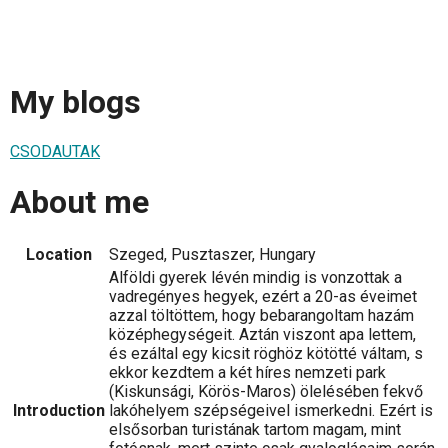
My blogs
CSODAUTAK
About me
Location
Szeged, Pusztaszer, Hungary
Alföldi gyerek lévén mindig is vonzottak a
vadregényes hegyek, ezért a 20-as éveimet
azzal töltöttem, hogy bebarangoltam hazám
középhegységeit. Aztán viszont apa lettem,
és ezáltal egy kicsit röghöz kötötté váltam, s
ekkor kezdtem a két híres nemzeti park
(Kiskunsági, Körös-Maros) ölelésében fekvő
Introduction
lakóhelyem szépségeivel ismerkedni. Ezért is
elsősorban turistának tartom magam, mint