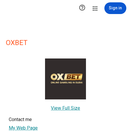

Sign in
OXBET
View Full Size
Contact me
My Web Page