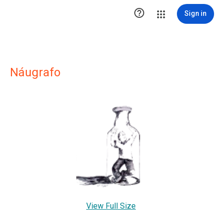

Sign in
Náugrafo
View Full Size