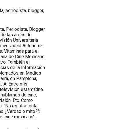
a, periodista, blogger,
ta, Periodista, Blogger
 de las áreas de
isión Universitaria
 Universidad Autónoma
: Vitaminas para el
ravana de Cine Mexicano.
atro. También el
encias de la Información
iplomados en Medios
arra, en Pamplona,
U.A. Entre mis
elevisión están: Cine
 hablamos de cine;
isión; Etc. Como
: "No es otra tonta
no ¿Verdad o mito?";
el cine mexicano".