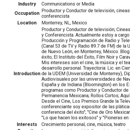
Industry
Communications or Media
Productor y Conductor de televisión, cineast
Occupation
conferencista
Location
Monterrey, NL, Mexico
Productor y Conductor de televisión; Cineas
y Conferencista. Actualmente estoy a cargo
Producción y Programación de Radio y Telev
(Canal 53 de TV y Radio 89.7 de FM) de la
de Nuevo León, en Monterrey, México. Blogs
éxito; El Instituto del Éxito, Film Noir y Ca
Mis intereses son el cine, la música y el te
desarrollo personal. Trayectoria: Lic. en Ci
Introduction
de la UDEM (Universidad de Monterrey), D
Audiovisuales por las universidades de Nav
España y de Indiana (Bloomington) en los E.
programas como Productor y Conductor de t
Permanencia Mexicana; Rollos Cortos; Aquí
Desde el Cine, Los Premios Grande la Telev
conferenciante soy expositor de las pláticas
conferencia del éxito"; "Cine de Oro Mexica
"Lo que hacen los exitosos" y "Pioneras en 
Interests
Crecimiento personal, cine, música, teatro