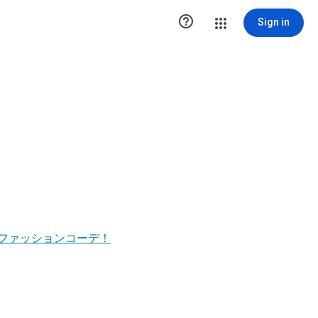

Sign in
ファッションコーデ！