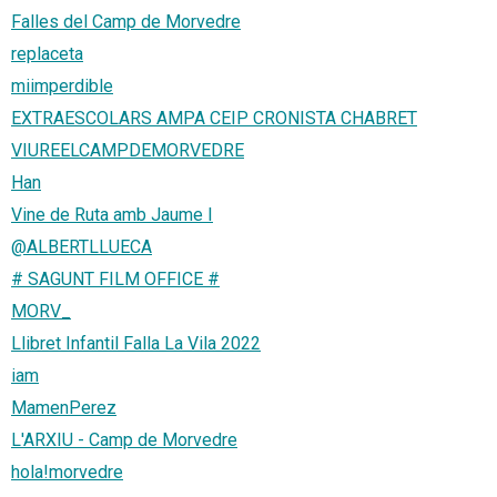
Falles del Camp de Morvedre
replaceta
miimperdible
EXTRAESCOLARS AMPA CEIP CRONISTA CHABRET
VIUREELCAMPDEMORVEDRE
Han
Vine de Ruta amb Jaume I
@ALBERTLLUECA
# SAGUNT FILM OFFICE #
MORV_
Llibret Infantil Falla La Vila 2022
iam
MamenPerez
L'ARXIU - Camp de Morvedre
hola!morvedre