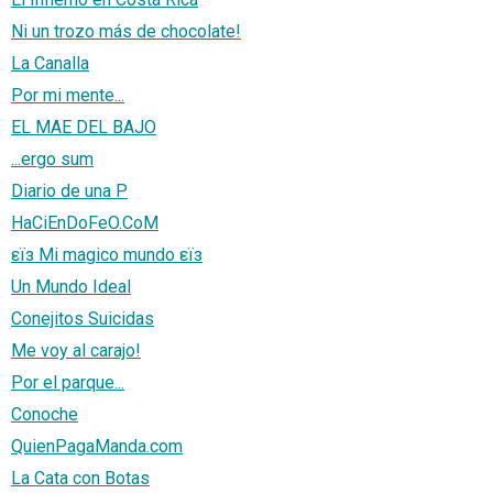
Ni un trozo más de chocolate!
La Canalla
Por mi mente...
EL MAE DEL BAJO
...ergo sum
Diario de una P
HaCiEnDoFeO.CoM
εïз Mi magico mundo εïз
Un Mundo Ideal
Conejitos Suicidas
Me voy al carajo!
Por el parque...
Conoche
QuienPagaManda.com
La Cata con Botas