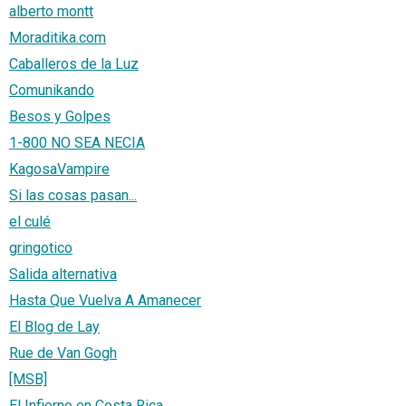
alberto montt
Moraditika.com
Caballeros de la Luz
Comunikando
Besos y Golpes
1-800 NO SEA NECIA
KagosaVampire
Si las cosas pasan...
el culé
gringotico
Salida alternativa
Hasta Que Vuelva A Amanecer
El Blog de Lay
Rue de Van Gogh
[MSB]
El Infierno en Costa Rica