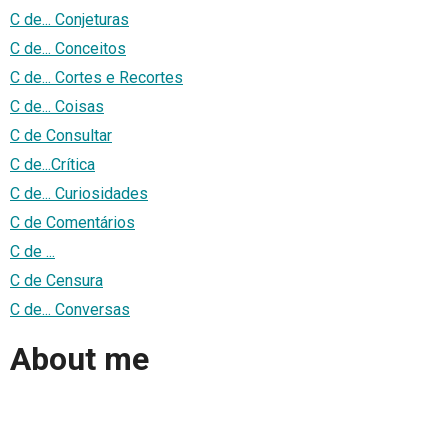
C de... Conjeturas
C de... Conceitos
C de... Cortes e Recortes
C de... Coisas
C de Consultar
C de...Crítica
C de... Curiosidades
C de Comentários
C de ...
C de Censura
C de... Conversas
About me