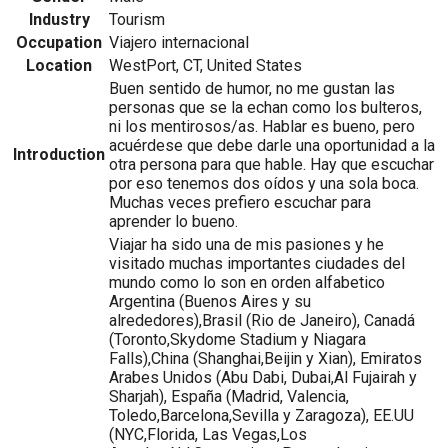
Industry
Tourism
Occupation
Viajero internacional
Location
WestPort, CT, United States
Buen sentido de humor, no me gustan las
personas que se la echan como los bulteros,
ni los mentirosos/as. Hablar es bueno, pero
acuérdese que debe darle una oportunidad a la
Introduction
otra persona para que hable. Hay que escuchar
por eso tenemos dos oídos y una sola boca.
Muchas veces prefiero escuchar para
aprender lo bueno.
Viajar ha sido una de mis pasiones y he
visitado muchas importantes ciudades del
mundo como lo son en orden alfabetico
Argentina (Buenos Aires y su
alrededores),Brasil (Rio de Janeiro), Canadá
(Toronto,Skydome Stadium y Niagara
Falls),China (Shanghai,Beijin y Xian), Emiratos
Arabes Unidos (Abu Dabi, Dubai,Al Fujairah y
Sharjah), España (Madrid, Valencia,
Toledo,Barcelona,Sevilla y Zaragoza), EE.UU
(NYC,Florida, Las Vegas,Los