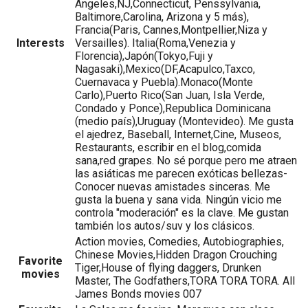
Angeles,NJ,Connecticut, Penssylvania,
Baltimore,Carolina, Arizona y 5 más),
Francia(Paris, Cannes,Montpellier,Niza y
Interests
Versailles). Italia(Roma,Venezia y
Florencia),Japón(Tokyo,Fuji y
Nagasaki),Mexico(DF,Acapulco,Taxco,
Cuernavaca y Puebla).Monaco(Monte
Carlo),Puerto Rico(San Juan, Isla Verde,
Condado y Ponce),Republica Dominicana
(medio país),Uruguay (Montevideo). Me gusta
el ajedrez, Baseball, Internet,Cine, Museos,
Restaurants, escribir en el blog,comida
sana,red grapes. No sé porque pero me atraen
las asiáticas me parecen exóticas bellezas-
Conocer nuevas amistades sinceras. Me
gusta la buena y sana vida. Ningún vicio me
controla "moderación" es la clave. Me gustan
también los autos/suv y los clásicos.
Action movies, Comedies, Autobiographies,
Chinese Movies,Hidden Dragon Crouching
Favorite
Tiger,House of flying daggers, Drunken
movies
Master, The Godfathers,TORA TORA TORA. All
James Bonds movies 007