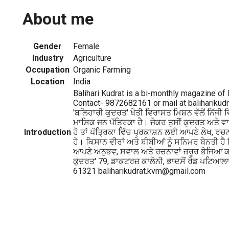
About me
Gender
Female
Industry
Agriculture
Occupation
Organic Farming
Location
India
Balihari Kudrat is a bi-monthly magazine of 
Contact- 9872682161 or mail at balihariku
'ਬਲਿਹਾਰੀ ਕੁਦਰਤ' ਖੇਤੀ ਵਿਰਾਸਤ ਮਿਸ਼ਨ ਵੱਲੋਂ ਨਿੱਜੀ
ਮਾਸਿਕ ਜਨ ਪੱਤ੍ਰਿਕਾ ਹੈ। ਜੇਕਰ ਤੁਸੀਂ ਕੁਦਰਤ ਅਤੇ 
Introduction
ਹੋ ਤਾਂ ਪੱਤ੍ਰਿਕਾ ਵਿੱਚ ਪ੍ਰਕਾਸ਼ਨ ਲਈ ਆਪਣੇ ਲੇਖ, ਰਚ
ਹੋ। ਕਿਸਾਨ ਵੀਰਾਂ ਅਤੇ ਬੀਬੀਆਂ ਨੂੰ ਸਨਿਮਰ ਬੇਨਤੀ ਹੈ
ਆਪਣੇ ਅਨੁਭਵ, ਸਵਾਲ ਅਤੇ ਰਚਨਾਵਾਂ ਜ਼ਰੂਰ ਭੇਜਿਆ 
ਕੁਦਰਤ' 79, ਡਾਕਟਰਜ਼ ਕਾਲੋਨੀ, ਭਾਦਸੋਂ ਰੋਡ ਪਟਿਆਲ
61321 baliharikudrat.kvm@gmail.com