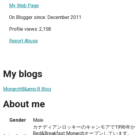
My Web Page
On Blogger since: December 2011
Profile views: 2,158
Report Abuse
My blogs
MonarchB&amp;B Blog
About me
Gender
Male
カナディアンロッキーのキャンモアで1996年
Bed&Breakfast Monarchオープンしています。