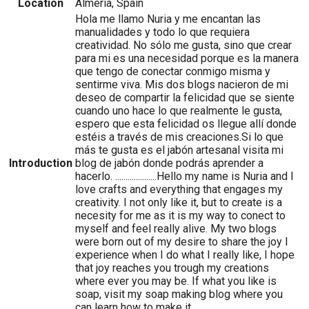
Location
Almeria, Spain
Hola me llamo Nuria y me encantan las
manualidades y todo lo que requiera
creatividad. No sólo me gusta, sino que crear
para mi es una necesidad porque es la manera
que tengo de conectar conmigo misma y
sentirme viva. Mis dos blogs nacieron de mi
deseo de compartir la felicidad que se siente
cuando uno hace lo que realmente le gusta,
espero que esta felicidad os llegue allí donde
estéis a través de mis creaciones.Si lo que
más te gusta es el jabón artesanal visita mi
Introduction
blog de jabón donde podrás aprender a
hacerlo. ....................Hello my name is Nuria and I
love crafts and everything that engages my
creativity. I not only like it, but to create is a
necesity for me as it is my way to conect to
myself and feel really alive. My two blogs
were born out of my desire to share the joy I
experience when I do what I really like, I hope
that joy reaches you trough my creations
where ever you may be. If what you like is
soap, visit my soap making blog where you
can learn how to make it.