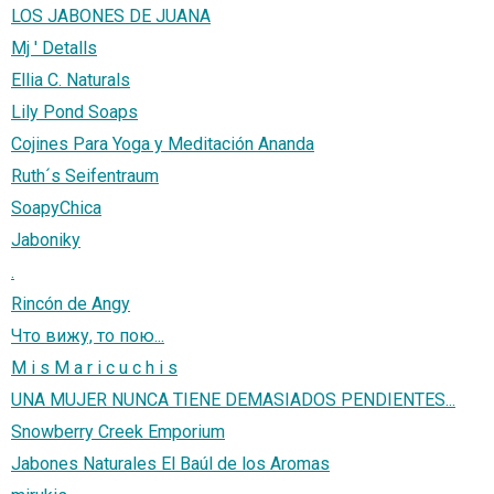
LOS JABONES DE JUANA
Mj ' Detalls
Ellia C. Naturals
Lily Pond Soaps
Cojines Para Yoga y Meditación Ananda
Ruth´s Seifentraum
SoapyChica
Jaboniky
.
Rincón de Angy
Что вижу, то пою...
M i s M a r i c u c h i s
UNA MUJER NUNCA TIENE DEMASIADOS PENDIENTES...
Snowberry Creek Emporium
Jabones Naturales El Baúl de los Aromas