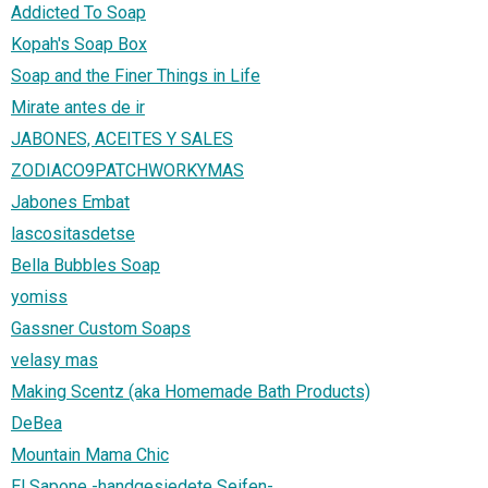
Addicted To Soap
Kopah's Soap Box
Soap and the Finer Things in Life
Mirate antes de ir
JABONES, ACEITES Y SALES
ZODIACO9PATCHWORKYMAS
Jabones Embat
lascositasdetse
Bella Bubbles Soap
yomiss
Gassner Custom Soaps
velasy mas
Making Scentz (aka Homemade Bath Products)
DeBea
Mountain Mama Chic
El Sapone -handgesiedete Seifen-