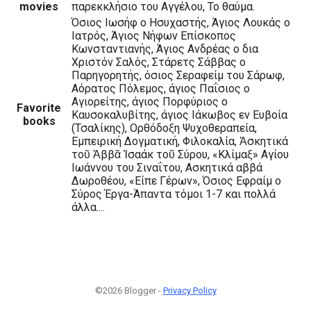
movies
παρεκκλήσιο του Αγγέλου, Το θαύμα.
Όσιος Ιωσήφ ο Ησυχαστής, Άγιος Λουκάς ο
Ιατρός, Άγιος Νήφων Επίσκοπος
Κωνσταντιανής, Άγιος Ανδρέας ο δια
Χριστόν Σαλός, Στάρετς Σάββας ο
Παρηγορητής, όσιος Σεραφείμ του Σάρωφ,
Αόρατος Πόλεμος, άγιος Παΐσιος ο
Αγιορείτης, άγιος Πορφύριος ο
Favorite
Καυσοκαλυβίτης, άγιος Ιάκωβος εν Ευβοία
books
(Τσαλίκης), Ορθόδοξη Ψυχοθεραπεία,
Εμπειρική Δογματική, Φιλοκαλία, Ἀσκητικά
τοῦ Ἀββᾶ Ἰσαάκ τοῦ Σύρου, «Κλίμαξ» Αγίου
Ιωάννου του Σιναΐτου, Ασκητικά αββά
Δωροθέου, «Είπε Γέρων», Όσιος Εφραίμ ο
Σύρος Έργα-Άπαντα τόμοι 1-7 και πολλά
άλλα....
©2026 Blogger -
Privacy Policy