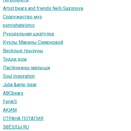
Artist bears and friends Nelli Sazonova
Содружество муз
pomishatelstvo
Рукодельная шкатулка
Куклы Марины Смирновой
Весёлые грызуны
Тедди дом
Ластёнкины малыши
Soul Inspiration
Julia &amp; bear
ABCbears
FenikS
АКИМ
СТРАНА ПОТАПИЯ
ЗВЁЗДЫ.RU