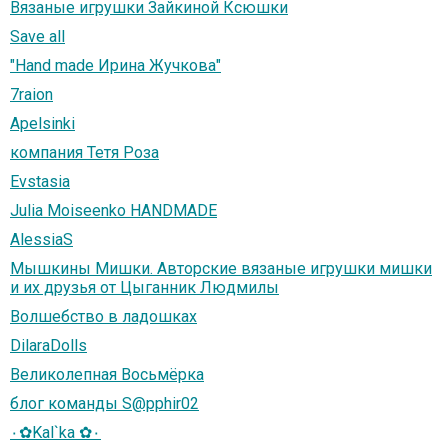
Вязаные игрушки Зайкиной Ксюшки
Save all
"Hand made Ирина Жучкова"
7raion
Apelsinki
компания Тетя Роза
Evstasia
Julia Moiseenko HANDMADE
AlessiaS
Мышкины Мишки. Авторские вязаные игрушки мишки
и их друзья от Цыганник Людмилы
Волшебство в ладошках
DilaraDolls
Великолепная Восьмёрка
блог команды S@pphir02
٠✿Kal`ka ✿٠