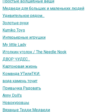
Простые волшебные вещи
Медведи для больших и маленьких людей
Удивительное рядом...
Золотые руки
Kumiko Toys
Интерьерные игрушки
Mу little Lady
Иголкин уголок / The Needle Nook
ДВОР ЧУДЕС...
Картоновая жизнь
Команда УТилиТКИ.
вода камень точит
Привычка Радовать
Anny Doll's
Новокуровцы
Вязаные Тедди Медведи