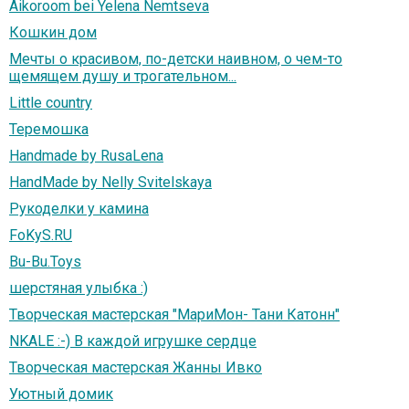
Aikoroom bei Yelena Nemtseva
Кошкин дом
Мечты о красивом, по-детски наивном, о чем-то
щемящем душу и трогательном...
Little country
Теремошка
Handmade by RusaLena
HandMade by Nelly Svitelskaya
Рукоделки у камина
FoKyS.RU
Bu-Bu.Toys
шерстяная улыбка :)
Творческая мастерская "МариМон- Тани Катонн"
NKALE :-) В каждой игрушке сердце
Творческая мастерская Жанны Ивко
Уютный домик