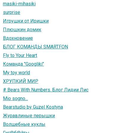
masiki-mihasiki
surprise
Игрушки от Иришки
Плюшкин домик
Вдохновение
БЛОГ КОМАНДЫ SMARTFON
Fly to Your Heart
Команда "Googliki"
My toy world
ХРУПКИЙ МИР
# Bears With Numbers. Блог Лидии Лис
Mio sogno...
Bearstudio by Guzel Kostyna
Журавлиные перышки
Волшебные куклы
Гиг@б@йты