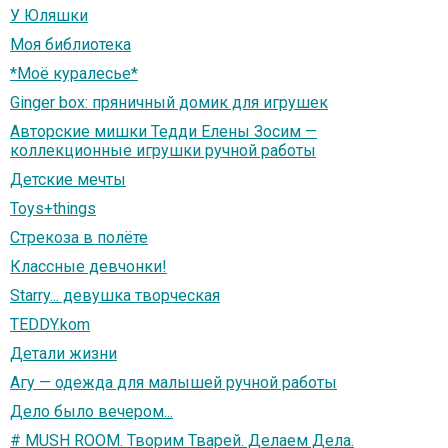
У Юляшки
Моя библиотека
*Моё куралесье*
Ginger box: пряничный домик для игрушек
Авторские мишки Тедди Елены Зосим —
коллекционные игрушки ручной работы
Детские мечты
Toys+things
Стрекоза в полёте
Классные девчонки!
Starry... девушка творческая
TEDDY.kom
Детали жизни
Агу — одежда для малышей ручной работы
Дело было вечером...
# MUSH ROOM. Творим Тварей. Делаем Дела.