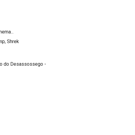
nema...
mp, Shrek
vro do Desassossego -