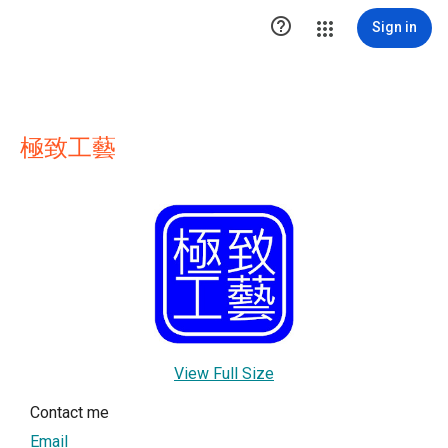

Sign in
極致工藝
View Full Size
Contact me
Email