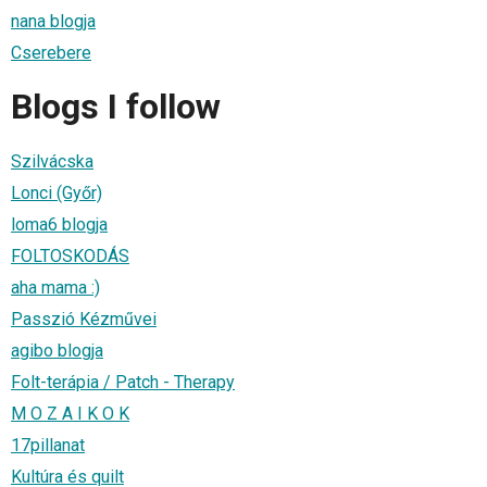
nana blogja
Cserebere
Blogs I follow
Szilvácska
Lonci (Győr)
loma6 blogja
FOLTOSKODÁS
aha mama :)
Passzió Kézművei
agibo blogja
Folt-terápia / Patch - Therapy
M O Z A I K O K
17pillanat
Kultúra és quilt