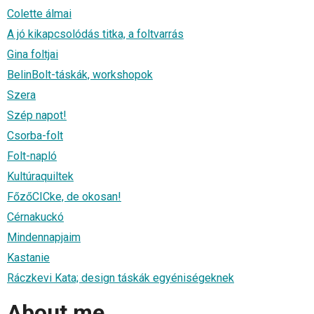
Colette álmai
A jó kikapcsolódás titka, a foltvarrás
Gina foltjai
BelinBolt-táskák, workshopok
Szera
Szép napot!
Csorba-folt
Folt-napló
Kultúraquiltek
FőzőCICke, de okosan!
Cérnakuckó
Mindennapjaim
Kastanie
Ráczkevi Kata; design táskák egyéniségeknek
About me