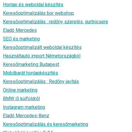
Honlap és weboldal készítés
Keresőoptimalizálás bor webshop
Keresőoptimalizálás : redőny szerelés, gurtnicsere
Eladó Mercedes
SEO és marketing
Keresőoptimalizált weboldal készítés
Használtautó import Németországból
Keresőmarketing Budapest
Mobilbarát honlapkészítés
Keresőoptimalizálás : Redőny javítás
Online marketing
BMW i3 külföldről
Instagram marketing
Eladó Mercedes-Benz
Keresőoptimalizálás és keresőmarketing