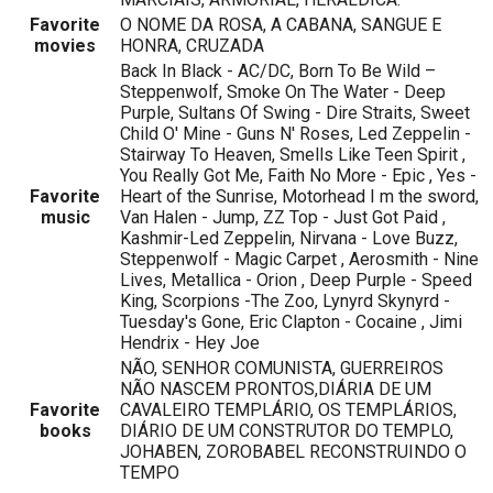
Favorite
O NOME DA ROSA, A CABANA, SANGUE E
movies
HONRA, CRUZADA
Back In Black - AC/DC, Born To Be Wild –
Steppenwolf, Smoke On The Water - Deep
Purple, Sultans Of Swing - Dire Straits, Sweet
Child O' Mine - Guns N' Roses, Led Zeppelin -
Stairway To Heaven, Smells Like Teen Spirit ,
You Really Got Me, Faith No More - Epic , Yes -
Favorite
Heart of the Sunrise, Motorhead I m the sword,
music
Van Halen - Jump, ZZ Top - Just Got Paid ,
Kashmir-Led Zeppelin, Nirvana - Love Buzz,
Steppenwolf - Magic Carpet , Aerosmith - Nine
Lives, Metallica - Orion , Deep Purple - Speed
King, Scorpions -The Zoo, Lynyrd Skynyrd -
Tuesday's Gone, Eric Clapton - Cocaine , Jimi
Hendrix - Hey Joe
NÃO, SENHOR COMUNISTA, GUERREIROS
NÃO NASCEM PRONTOS,DIÁRIA DE UM
Favorite
CAVALEIRO TEMPLÁRIO, OS TEMPLÁRIOS,
books
DIÁRIO DE UM CONSTRUTOR DO TEMPLO,
JOHABEN, ZOROBABEL RECONSTRUINDO O
TEMPO