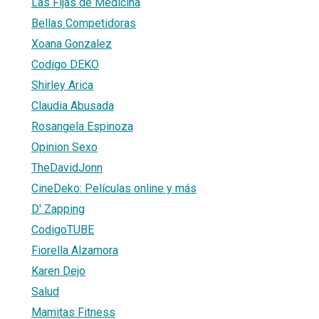
Las Fijas de Medicina
Bellas Competidoras
Xoana Gonzalez
Codigo DEKO
Shirley Arica
Claudia Abusada
Rosangela Espinoza
Opinion Sexo
TheDavidJonn
CineDeko: Películas online y más
D' Zapping
CodigoTUBE
Fiorella Alzamora
Karen Dejo
Salud
Mamitas Fitness