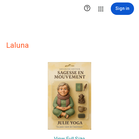

Sign in
Laluna
View Full Size