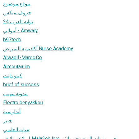
موقع موضوع
حروف ميكس
بوابة العرب 24
أموالي - Amwaly
b97tech
أكاديمية التمريض Nurse Academy
Alwadif-Maroc.Co
Almoutaalim
كيتو دايت
brief of success
مدونة مهيب
Electro benyakkou
أندلوسية
خبیر
عباية الغانمي
ملاعب لايف | Mala3eb live اهم مباريات اليوم بث مباشر