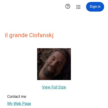

Sign in
il grande Ciofanskj
View Full Size
Contact me
My Web Page