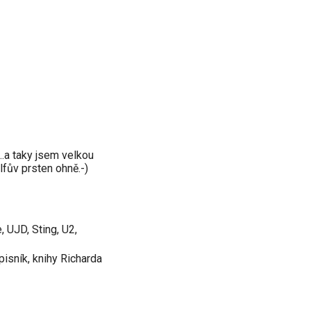
...a taky jsem velkou
fův prsten ohně.-)
 UJD, Sting, U2,
isník, knihy Richarda