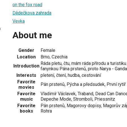
on the fox road
Dědečkova zahrada
Vevka
0
About me
Gender
Female
Location
Brno, Czechia
Ráda pletu, čtu, mám ráda přírodu a turistiku
Introduction
fanynkou Pána prstenů, proto Narya - Gandal
Interests
pletení, čtení, hudba, cestování
Favorite
Pán prstenů, Pýcha a předsudek, První rytíř
movies
Favorite
Vladimír Václavek, Traband, Dead Can Dance,
music
Depeche Mode, Stromboli, Priessnitz
Favorite
Pán prstenů, Magorovy dopisy, Magorův záp
books
Rohra