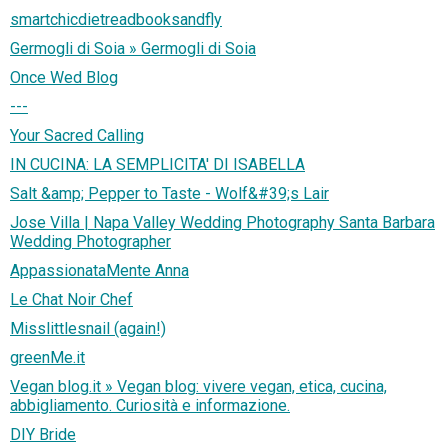
smartchicdietreadbooksandfly
Germogli di Soia » Germogli di Soia
Once Wed Blog
---
Your Sacred Calling
IN CUCINA: LA SEMPLICITA' DI ISABELLA
Salt &amp; Pepper to Taste - Wolf&#39;s Lair
Jose Villa | Napa Valley Wedding Photography Santa Barbara
Wedding Photographer
AppassionataMente Anna
Le Chat Noir Chef
Misslittlesnail (again!)
greenMe.it
Vegan blog.it » Vegan blog: vivere vegan, etica, cucina,
abbigliamento. Curiosità e informazione.
DIY Bride