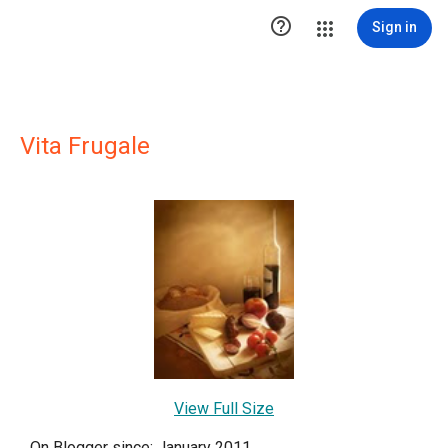

Sign in
Vita Frugale
View Full Size
On Blogger since: January 2011