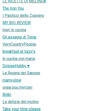
LE RICETTE DI MELINDA
The Iron You
I Pasticci dello Ziopiero
MY BIO REVIEW
meri in cucina
Gli assaggi di Tonia
VeryCountryPeople
breakfast at lizzy's
in cucina con maria
DolceeHobby ♥
La Regina del Sapone
mamyslow
oraia pou myrizei
Bilibì
Le delizie del mulino
Take your time please