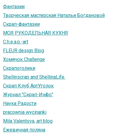
Фантазии
Творческая мастерская Натальи Богдановой
Скрап-фантазии
МОЯ РУКОДЕЛЬНАЯ КУХНЯ
C.h.e.a.p.-art
FLEUR design Blog
Хомячок Challenge
Скрапоголики
Shellinscrap and ShellinaLife.
Скрап Клуб АртУголок
Журнал "Скрап-Инфо"
Наука Радости
pracownia wycinanki
Mila Valentova, art blog
Ежевичная поляна