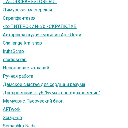
...WOODCRAFT-STORE.RU...
Лимурская мастерская
Скрапфантазия
<b>ПИТЕРСКИЙ</b> СКРАПКЛУБ
Авторская студия-магазин Арт-Леди
Challenge-km-shop
IruhaScrap
studioscrap
Исполнение желаний
Ручная работа
Дамское счастье для сердца и разума
Днепровский клуб "Бумажное вдохновение"
Мемуарис. Творческий блог.
ARTwork
ScrapEgo
Semashko Nadia