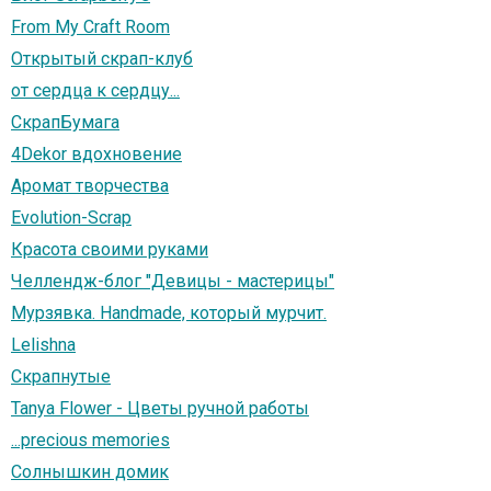
From My Craft Room
Открытый скрап-клуб
от сердца к сердцу...
СкрапБумага
4Dekor вдохновение
Аромат творчества
Evolution-Scrap
Красота своими руками
Челлендж-блог "Девицы - мастерицы"
Мурзявка. Handmade, который мурчит.
Lelishna
Скрапнутые
Tanya Flower - Цветы ручной работы
...precious memories
Солнышкин домик