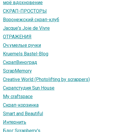
моё вдохновение
СКРАП-ПРОСТОРЫ
Воронежский скрап-клуб
Jacque's Joie de Vivre
ОТРАЖЕНИЯ
Оч.умелые ручки
Kruemels Bastel-Blog
СкрапВиноград
ScrapMemory
Creative World (Photolifting by scrappers)
Скрапстудия Sun House
My craftspace
Скрап-корзинка
Smart and Beautiful
Интернить
Блог Scrapberry's