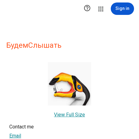

Sign in
БудемСлышать
View Full Size
Contact me
Email