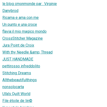
le blog cmonmonde par : Virginie
Danybrod
Ricama e ama con me
Un punto e una croce
flavia:il mio magico mondo
CrossStitcher Magazine
Jura Point de Croix
With thy Needle &amp; Thread
JUST HANDMADE
pettirosso infreddolito
Stitching Dreams
Allthebeautifulthings
nonsolocarta
Ulla's Quilt World
File étoile de lin©