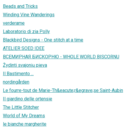
Beads and Tricks
Winding Vine Wanderings
verderame
Laboratorio di zia Polly
Blackbird Designs - One stitch at a time
ATELIER SOED IDEE
ВСЕМИРНАЯ БИСКОРНЮ - WHOLE WORLD BISCORNU
Žydinti svajonių pieva
Il Bastimento ...
nordingården
Le fourre-tout de Marie-Th&eacute;r&egrave;se Saint-Aubin
Il giardino delle ortensie
The Little Stitcher
World of My Dreams
le bianche margherite