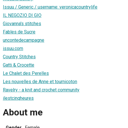
Issuu / Generic / username: veronicacountrylife
IL NEGOZIO DI GIO
Giovanna's stitches
Fables de Sucre
uncontedecampagne
issuu.com
Country Stitches
Gatti & Crocette
Le Chalet des Perelles
Les nouvelles de Anne et tournicoton
Ravelry - a knit and crochet community
ilestcinqheures
About me
Gender
Female