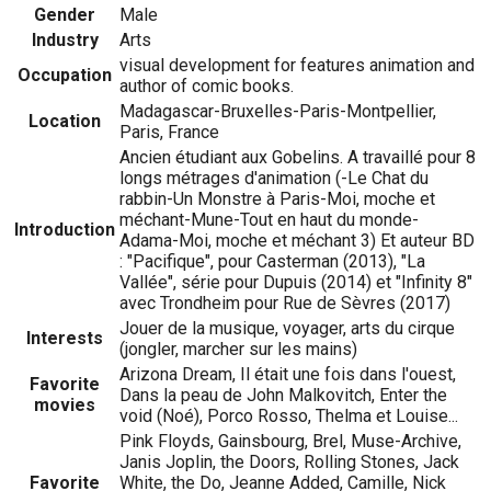
Gender
Male
Industry
Arts
visual development for features animation and
Occupation
author of comic books.
Madagascar-Bruxelles-Paris-Montpellier,
Location
Paris, France
Ancien étudiant aux Gobelins. A travaillé pour 8
longs métrages d'animation (-Le Chat du
rabbin-Un Monstre à Paris-Moi, moche et
méchant-Mune-Tout en haut du monde-
Introduction
Adama-Moi, moche et méchant 3) Et auteur BD
: "Pacifique", pour Casterman (2013), "La
Vallée", série pour Dupuis (2014) et "Infinity 8"
avec Trondheim pour Rue de Sèvres (2017)
Jouer de la musique, voyager, arts du cirque
Interests
(jongler, marcher sur les mains)
Arizona Dream, Il était une fois dans l'ouest,
Favorite
Dans la peau de John Malkovitch, Enter the
movies
void (Noé), Porco Rosso, Thelma et Louise...
Pink Floyds, Gainsbourg, Brel, Muse-Archive,
Janis Joplin, the Doors, Rolling Stones, Jack
Favorite
White, the Do, Jeanne Added, Camille, Nick