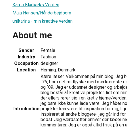
Karen Klarbæks Verden
Maja Hansen/Håndarbejdsom
unikarina - min kreative verden
2
About me
Gender
Female
Industry
Fashion
Occupation
designer
Location
Herning, Denmark
Kære læser. Velkommen på min blog. Jeg h
´76, bor i det midtjyske med min kæreste og
og ´09. Jeg er uddannet designer og arbejde
blog består af kreative projekter, lidt om m
der ellers rører sig i en kretiv hjerne/verden
jeg bare ikke kunne lade være. Jeg håber no
Introduction
projekter kan være til inspiration for dig, li
inspireret af andre bloggere- jeg går ind fo
bedst. Jeg værdsætter enhver der læser m
kommentarer. Jeg er også altid frisk på en u