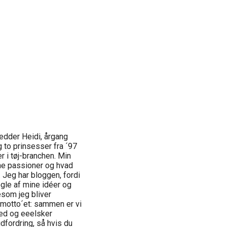
edder Heidi, årgang
 to prinsesser fra ´97
r i tøj-branchen. Min
ine passioner og hvad
. Jeg har bloggen, fordi
gle af mine idéer og
gesom jeg bliver
r motto´et: sammen er vi
ed og eeelsker
dfordring, så hvis du