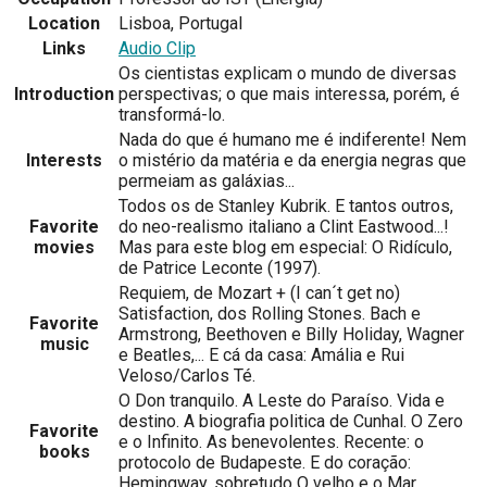
Location
Lisboa, Portugal
Links
Audio Clip
Os cientistas explicam o mundo de diversas
Introduction
perspectivas; o que mais interessa, porém, é
transformá-lo.
Nada do que é humano me é indiferente! Nem
Interests
o mistério da matéria e da energia negras que
permeiam as galáxias...
Todos os de Stanley Kubrik. E tantos outros,
Favorite
do neo-realismo italiano a Clint Eastwood...!
movies
Mas para este blog em especial: O Ridículo,
de Patrice Leconte (1997).
Requiem, de Mozart + (I can´t get no)
Satisfaction, dos Rolling Stones. Bach e
Favorite
Armstrong, Beethoven e Billy Holiday, Wagner
music
e Beatles,... E cá da casa: Amália e Rui
Veloso/Carlos Té.
O Don tranquilo. A Leste do Paraíso. Vida e
destino. A biografia politica de Cunhal. O Zero
Favorite
e o Infinito. As benevolentes. Recente: o
books
protocolo de Budapeste. E do coração:
Hemingway, sobretudo O velho e o Mar.