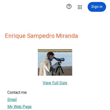

Sign in
Enrique Sampedro Miranda
View Full Size
Contact me
Email
My Web Page