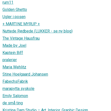
rum11
Golden Ghetto
Ugler i posen
+ MARTINE MYRUP +
Nuttede Rødbede (LUKKER - se ny blog)
The Vintage Hausfrau
Made by Joel
Kaptein Biff
pralerier
Maria Wehlitz
Stine Hoelgaard Johansen
FabechsFabrik
marapytta syskole
Emily Salomon
de små ting
Kristina Dam Studio – Art, Interior, Graphic Design