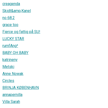
creagenda
Skidt&amp;Kanel
no 68.2
grace too
Fierce og fattig på SU!
LUCKY STAR
rumfAng³
BABY OH BABY
katrineny
Metski
Anne Nowak
Circles
BRINJA KØBENHAVN
annapernilla
Villa Sarah