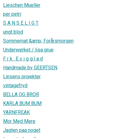
Lieschen Mueller
per petri
S A N S E L I G T
ungt blod
Sommernat &amp; Forårsmorgen
Underwerket / lisa grue
F r k . E v i g g l a d
Handmade by GEERTSEN
Linsens projekter
vintagefryd
BELLA OG BROR
KARLA BUM BUM
YARNFREAK
Mor Med Mere
Jagten paa noget