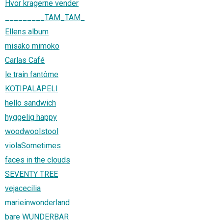
Hvor kragerne vender
_________TAM_TAM_
Ellens album
misako mimoko
Carlas Café
le train fantôme
KOTIPALAPELI
hello sandwich
hyggelig happy
woodwoolstool
violaSometimes
faces in the clouds
SEVENTY TREE
vejacecilia
marieinwonderland
bare WUNDERBAR