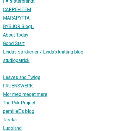
I ♥ sisterbrandt
CARPE+ITEM
MARAPYTTA
BYBJOR Blogt..
About Today
Good Start
Lindas strikkerier / Linda's knitting blog
studiopatrick
-
Leaves and Twigs
FRUENSWERK
Mor med meget mere
The Puk Project
pernilleE's blog
Tas-ka
Ludoland