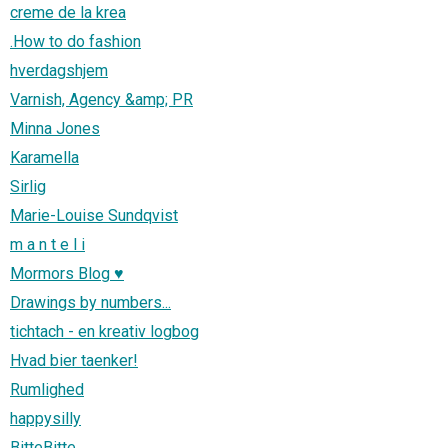
creme de la krea
.How to do fashion
hverdagshjem
Varnish, Agency &amp; PR
Minna Jones
Karamella
Sirlig
Marie-Louise Sundqvist
m a n t e l i
Mormors Blog ♥
Drawings by numbers...
tichtach - en kreativ logbog
Hvad bier taenker!
Rumlighed
happysilly
BitteBitte