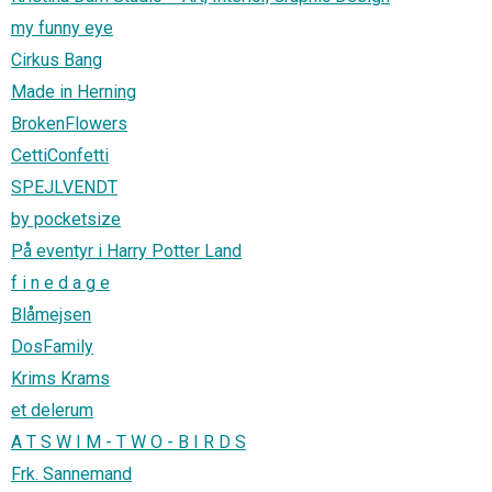
my funny eye
Cirkus Bang
Made in Herning
BrokenFlowers
CettiConfetti
SPEJLVENDT
by pocketsize
På eventyr i Harry Potter Land
f i n e d a g e
Blåmejsen
DosFamily
Krims Krams
et delerum
A T S W I M - T W O - B I R D S
Frk. Sannemand