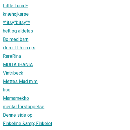
Little Luna E
knæhøjkarse
*°itsy°bitsy°*
helt og aldeles
Bo med barn
i k n i t t h i n g s
RareRina
MUITA IHANIA
Vintribeck
Mettes Mad m.m.
lise
Mamamekko
mental forstoppelse
Denne side op
Finkeline &amp; Finkelot