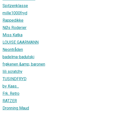
Spitzenklasse
mille1000fryd
Rappedikke
NØs Roderier
Miss Katka
LOUISE GAARMANN
Neontråden
badelma-badutski
frøkenen &amp; baronen
lili scratchy
TUSINDFRYD
by Kaas...
Frk. Retro
RATZER
Dronning Maud