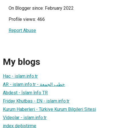
On Blogger since: February 2022
Profile views: 466
Report Abuse
My blogs
Hac - islam.info.tr
AR - islam.info.tr - خطب الجمعة
Abdest - İslam İnfo TR
Friday Khutbas - EN - islam.info.tr
Kurum Haberleri - Türkiye Kurum Bilgileri Sitesi
Videolar - islam.info.tr
index değiştirme