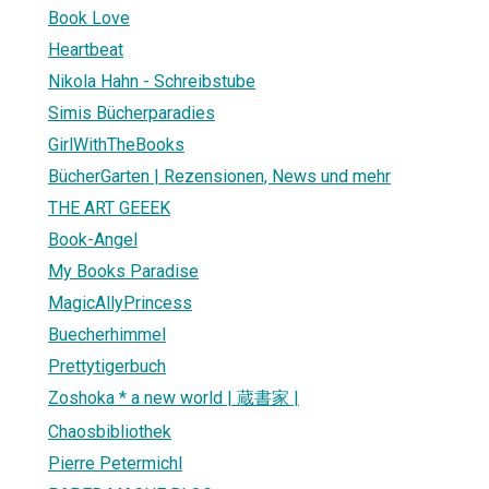
Book Love
Heartbeat
Nikola Hahn - Schreibstube
Simis Bücherparadies
GirlWithTheBooks
BücherGarten | Rezensionen, News und mehr
THE ART GEEEK
Book-Angel
My Books Paradise
MagicAllyPrincess
Buecherhimmel
Prettytigerbuch
Zoshoka * a new world | 蔵書家 |
Chaosbibliothek
Pierre Petermichl