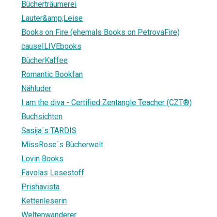
Bücherträumerei
Lauter&amp;Leise
Books on Fire (ehemals Books on PetrovaFire)
causeILIVEbooks
BücherKaffee
Romantic Bookfan
Nähluder
I am the diva - Certified Zentangle Teacher (CZT®)
Buchsichten
Sasija´s TARDIS
MissRose´s Bücherwelt
Lovin Books
Favolas Lesestoff
Prishavista
Kettenleserin
Weltenwanderer