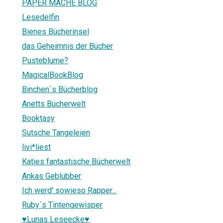
PAPER MACHE BLOG
Lesedelfin
Bienes Bücherinsel
das Geheimnis der Bücher
Pusteblume?
MagicalBookBlog
Binchen´s Bücherblog
Anetts Bücherwelt
Booktasy
Sutsche Tangeleien
livi*liest
Katies fantastische Bücherwelt
Ankas Geblubber
Ich werd' sowieso Rapper...
Ruby´s Tintengewisper
♥Lunas Leseecke♥