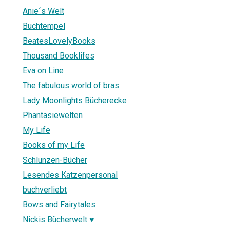
Anie´s Welt
Buchtempel
BeatesLovelyBooks
Thousand Booklifes
Eva on Line
The fabulous world of bras
Lady Moonlights Bücherecke
Phantasiewelten
My Life
Books of my Life
Schlunzen-Bücher
Lesendes Katzenpersonal
buchverliebt
Bows and Fairytales
Nickis Bücherwelt ♥