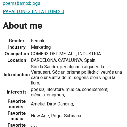
poems&amp;blogs
PAPALLONES EN LA LLUM 2.0
About me
Gender
Female
Industry
Marketing
Occupation
COMER3 DEL METALL, INDUSTRIA
Location
BARCELONA, CATALUNYA, Spain
Sóc la Sandra, per alguns i algunes la
Versusart. Sóc un prisma polièdric, veurás una
Introduction
cara o una altra de mi segons d'on vingui la
llum.
poesia, literatura, música, coneixement,
Interests
ciència, enigmes,.
Favorite
Amelie, Dirty Dancing,
movies
Favorite
New Age, Roger Subirana
music
Favorite