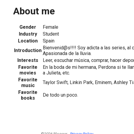
About me
Gender
Female
Industry
Student
Location
Spain
Bienvenid@s!!!! Soy adicta a las series, al c
Introduction
Apasionada de la lluvia.
Interests
Leer, escuchar música, comprar, hacer deporte, 
Favorite
En la boda de mi hermana, Perdona si te lla
movies
a Julieta, etc.
Favorite
Taylor Swift, Linkin Park, Eminem, Ashley Ti
music
Favorite
De todo un poco.
books
©2026 Blogger -
Privacy Policy