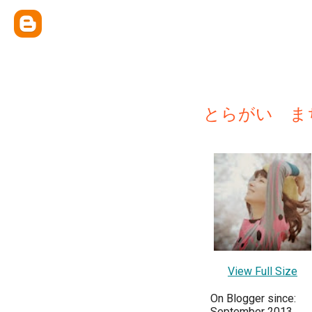
とらがい ま
View Full Size
On Blogger since:
September 2013