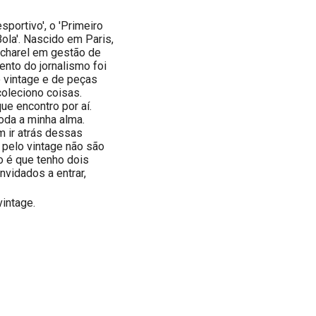
portivo', o 'Primeiro
ola'. Nascido em Paris,
acharel em gestão de
nto do jornalismo foi
o vintage e de peças
 coleciono coisas.
ue encontro por aí.
oda a minha alma.
 ir atrás dessas
a pelo vintage não são
 é que tenho dois
vidados a entrar,
vintage.