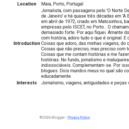
Location
Maia, Porto, Portugal
Jornalista, com passagens pelo 'O Norte Des
de Janeiro' e há quase três décadas em 'A B
em abril de 1972, criado em Matosinhos, b
empresas pelo ISCET, no Porto... O chamame
demasiado forte. Por aqui fiquei. Amante d
com história, adoro tudo o que é original. E
Introduction
Coisas que adoro, das minhas viagens, do q
Coisas que não preciso, mas preciso com t
Coisas que me contam histórias e me fazem
histórias. No fundo, jornalismo e maluqueir
indissociáveis. Complementam-se. Por isso
blogues. Dois mundos meus no qual são con
educadamente.
Interests
Jornalismo, viagens, antiguidades e peças 
©2026 Blogger -
Privacy Policy