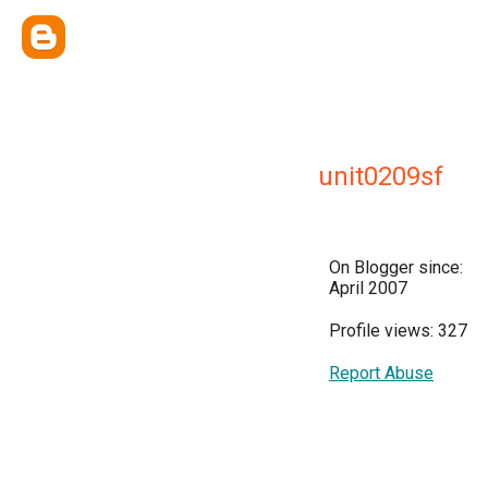
unit0209sf
On Blogger since:
April 2007
Profile views: 327
Report Abuse