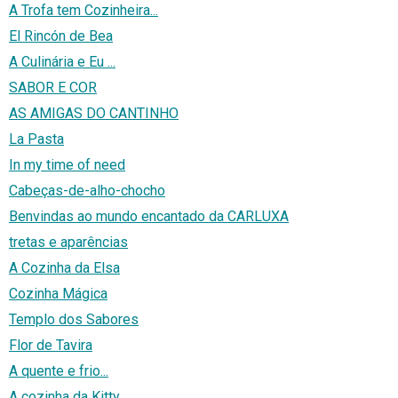
A Trofa tem Cozinheira...
El Rincón de Bea
A Culinária e Eu ...
SABOR E COR
AS AMIGAS DO CANTINHO
La Pasta
In my time of need
Cabeças-de-alho-chocho
Benvindas ao mundo encantado da CARLUXA
tretas e aparências
A Cozinha da Elsa
Cozinha Mágica
Templo dos Sabores
Flor de Tavira
A quente e frio...
A cozinha da Kitty