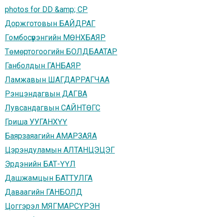
photos for DD &amp; CP
Доржготовын БАЙДРАГ
Гомбосүрэнгийн МӨНХБАЯР
Төмөртогоогийн БОЛДБААТАР
Ганболдын ГАНБАЯР
Ламжавын ШАГДАРРАГЧАА
Рэнцэндагвын ДАГВА
Лувсандагвын САЙНТӨГС
Гриша УУГАНХҮҮ
Баярзаяагийн АМАРЗАЯА
Цэрэндуламын АЛТАНЦЭЦЭГ
Эрдэнийн БАТ-ҮҮЛ
Дашжамцын БАТТУЛГА
Даваагийн ГАНБОЛД
Цоггэрэл МЯГМАРСҮРЭН