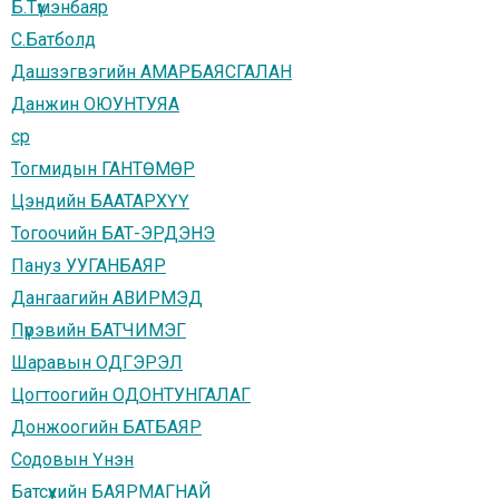
Б.Түмэнбаяр
С.Батболд
Дашзэгвэгийн АМАРБАЯСГАЛАН
Данжин ОЮУНТУЯА
cp
Тогмидын ГАНТӨМӨР
Цэндийн БААТАРХҮҮ
Тогоочийн БАТ-ЭРДЭНЭ
Пануз УУГАНБАЯР
Дангаагийн АВИРМЭД
Пүрэвийн БАТЧИМЭГ
Шаравын ОДГЭРЭЛ
Цогтоогийн ОДОНТУНГАЛАГ
Донжоогийн БАТБАЯР
Содовын Үнэн
Батсүхийн БАЯРМАГНАЙ