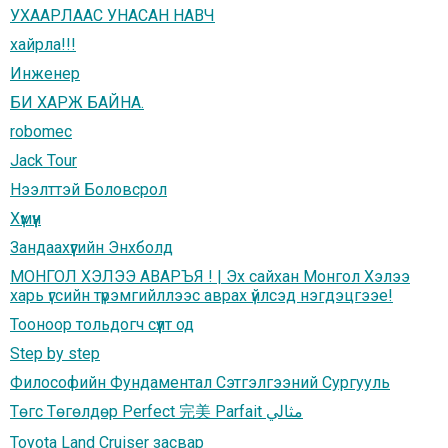
УХААРЛААС УНАСАН НАВЧ
хайрла!!!
Инженер
БИ ХАРЖ БАЙНА.
robomec
Jack Tour
Нээлттэй Боловсрол
Хүмүүн
Зандаахүүгийн Энхболд
МОНГОЛ ХЭЛЭЭ АВАРЪЯ ! | Эх сайхан Монгол Хэлээ
харь үгсийн түрэмгийллээс аврах үйлсэд нэгдэцгээе!
Тооноор тольдогч сүүлт од
Step by step
Философийн Фундаментал Сэтгэлгээний Сургууль
Төгс Төгөлдөр Perfect 完美 Parfait مثالي
Toyota Land Cruiser засвар