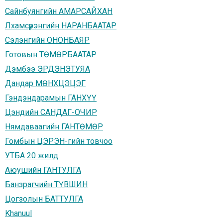
Сайнбуянгийн АМАРСАЙХАН
Лхамсүрэнгийн НАРАНБААТАР
Сэлэнгийн ОНОНБАЯР
Готовын ТӨМӨРБААТАР
Дэмбээ ЭРДЭНЭТУЯА
Дандар МӨНХЦЭЦЭГ
Гэндэндарамын ГАНХҮҮ
Цэндийн САНДАГ-ОЧИР
Нямдаваагийн ГАНТӨМӨР
Гомбын ЦЭРЭН-гийн товчоо
УТБА 20 жилд
Аюушийн ГАНТУЛГА
Банзрагчийн ТҮВШИН
Цогзолын БАТТУЛГА
Khanuul