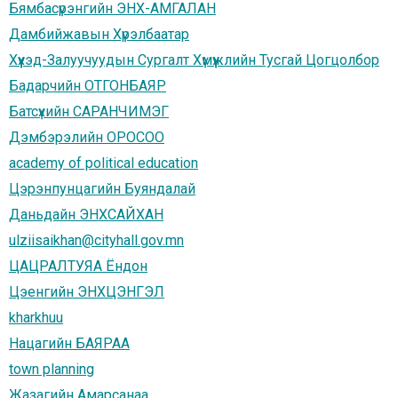
Бямбасүрэнгийн ЭНХ-АМГАЛАН
Дамбийжавын Хүрэлбаатар
Хүүхэд-Залуучуудын Сургалт Хүмүүжлийн Тусгай Цогцолбор
Бадарчийн ОТГОНБАЯР
Батсүхийн САРАНЧИМЭГ
Дэмбэрэлийн ОРОСОО
academy of political education
Цэрэнпунцагийн Буяндалай
Даньдайн ЭНХСАЙХАН
ulziisaikhan@cityhall.gov.mn
ЦАЦРАЛТУЯА Ёндон
Цэенгийн ЭНХЦЭНГЭЛ
kharkhuu
Нацагийн БАЯРАА
town planning
Жазагийн Амарсанаа