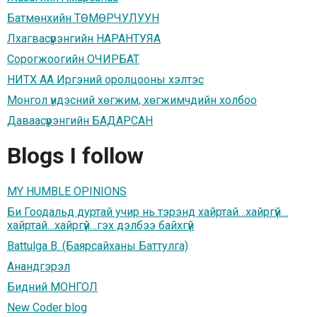
Батмөнхийн ТӨМӨРЧУЛУУН
Лхагвасүрэнгийн НАРАНТУЯА
Сорогжоогийн ОЧИРБАТ
НИТХ АА Иргэний оролцооны хэлтэс
Монгол үндэсний хөгжим, хөгжимчдийн холбоо
Даваасүрэнгийн БАДАРСАН
Blogs I follow
MY HUMBLE OPINIONS
Би Гоодальд дуртай учир нь тэрэнд хайртай…хайргүй…
хайртай…хайргүй…гэх дэлбээ байхгүй
Battulga B. (Баярсайханы Баттулга)
Анандгэрэл
Бидний МОНГОЛ
New Coder blog