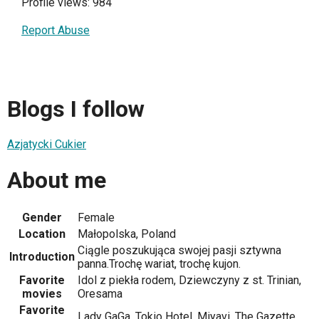
Profile views: 984
Report Abuse
Blogs I follow
Azjatycki Cukier
About me
Gender
Female
Location
Małopolska, Poland
Ciągle poszukująca swojej pasji sztywna
Introduction
panna.Trochę wariat, trochę kujon.
Favorite
Idol z piekła rodem, Dziewczyny z st. Trinian,
movies
Oresama
Favorite
Lady GaGa, Tokio Hotel, Miyavi, The Gazette...