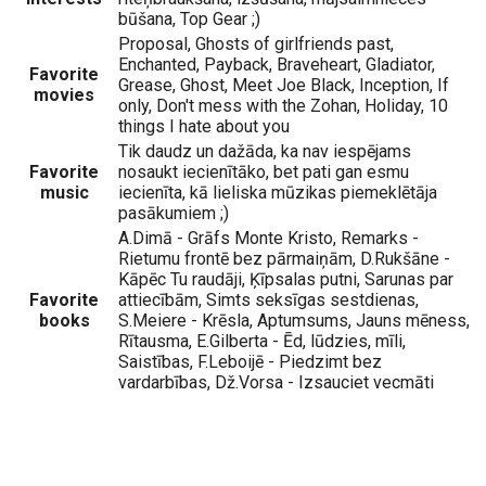
būšana, Top Gear ;)
Proposal, Ghosts of girlfriends past,
Enchanted, Payback, Braveheart, Gladiator,
Favorite
Grease, Ghost, Meet Joe Black, Inception, If
movies
only, Don't mess with the Zohan, Holiday, 10
things I hate about you
Tik daudz un dažāda, ka nav iespējams
Favorite
nosaukt iecienītāko, bet pati gan esmu
music
iecienīta, kā lieliska mūzikas piemeklētāja
pasākumiem ;)
A.Dimā - Grāfs Monte Kristo, Remarks -
Rietumu frontē bez pārmaiņām, D.Rukšāne -
Kāpēc Tu raudāji, Ķīpsalas putni, Sarunas par
Favorite
attiecībām, Simts seksīgas sestdienas,
books
S.Meiere - Krēsla, Aptumsums, Jauns mēness,
Rītausma, E.Gilberta - Ēd, lūdzies, mīli,
Saistības, F.Leboijē - Piedzimt bez
vardarbības, Dž.Vorsa - Izsauciet vecmāti