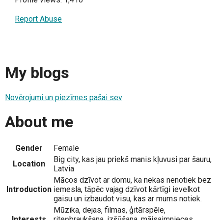
Report Abuse
My blogs
Novērojumi un piezīmes pašai sev
About me
Gender
Female
Big city, kas jau priekš manis kļuvusi par šauru,
Location
Latvia
Mācos dzīvot ar domu, ka nekas nenotiek bez
Introduction
iemesla, tāpēc vajag dzīvot kārtīgi ievelkot
gaisu un izbaudot visu, kas ar mums notiek.
Mūzika, dejas, filmas, ģitārspēle,
Interests
riteņbraukšana, izšūšana, mājsaimnieces