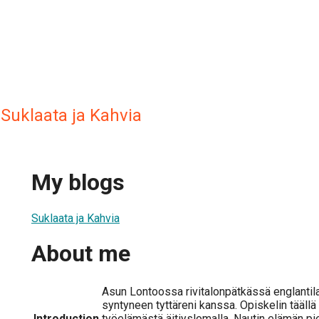
Suklaata ja Kahvia
My blogs
Suklaata ja Kahvia
About me
Asun Lontoossa rivitalonpätkässä englantil
syntyneen tyttäreni kanssa. Opiskelin täällä t
Introduction
työelämästä äitiyslomalla. Nautin elämän pien