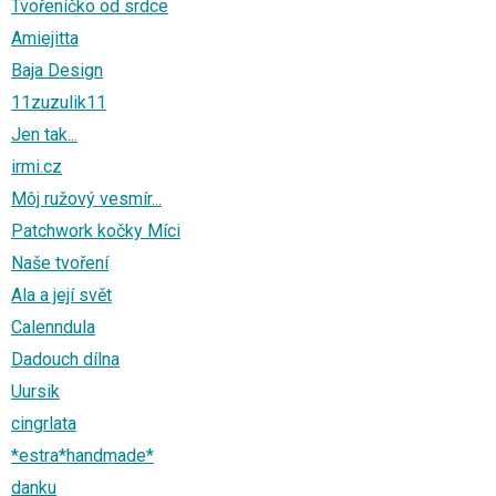
Tvořeníčko od srdce
Amiejitta
Baja Design
11zuzulik11
Jen tak...
irmi.cz
Môj ružový vesmír...
Patchwork kočky Míci
Naše tvoření
Ala a její svět
Calenndula
Dadouch dílna
Uursik
cingrlata
*estra*handmade*
danku