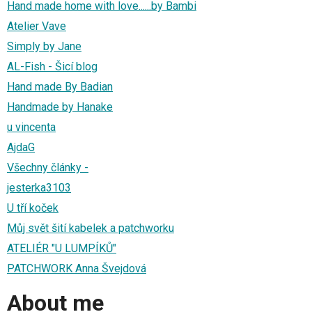
Hand made home with love......by Bambi
Atelier Vave
Simply by Jane
AL-Fish - Šicí blog
Hand made By Badian
Handmade by Hanake
u vincenta
AjdaG
Všechny články -
jesterka3103
U tří koček
Můj svět šití kabelek a patchworku
ATELIÉR "U LUMPÍKŮ"
PATCHWORK Anna Švejdová
About me