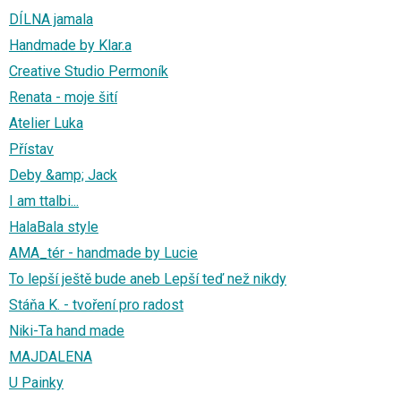
DÍLNA jamala
Handmade by Klar.a
Creative Studio Permoník
Renata - moje šití
Atelier Luka
Přístav
Deby &amp; Jack
I am ttalbi...
HalaBala style
AMA_tér - handmade by Lucie
To lepší ještě bude aneb Lepší teď než nikdy
Stáňa K. - tvoření pro radost
Niki-Ta hand made
MAJDALENA
U Painky