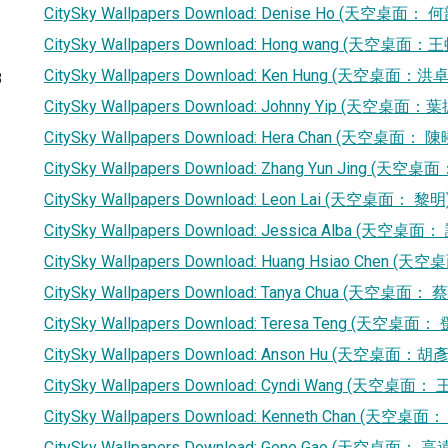
CitySky Wallpapers Download: Denise Ho (天空桌面： 
CitySky Wallpapers Download: Hong wang (天空桌面：王
CitySky Wallpapers Download: Ken Hung (天空桌面：洪
8
CitySky Wallpapers Download: Johnny Yip (天空桌面：
CitySky Wallpapers Download: Hera Chan (天空桌面： 
CitySky Wallpapers Download: Zhang Yun Jing (天空
CitySky Wallpapers Download: Leon Lai (天空桌面： 黎明
CitySky Wallpapers Download: Jessica Alba (天空桌
CitySky Wallpapers Download: Huang Hsiao Chen 
CitySky Wallpapers Download: Tanya Chua (天空桌面：
CitySky Wallpapers Download: Teresa Teng (天空桌面
CitySky Wallpapers Download: Anson Hu (天空桌面：胡
CitySky Wallpapers Download: Cyndi Wang (天空桌面：
CitySky Wallpapers Download: Kenneth Chan (天空桌
CitySky Wallpapers Download: Gene Gao (天空桌面： 高