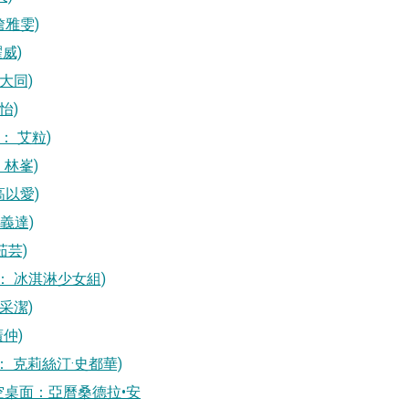
：詹雅雯)
耀威)
 方大同)
倩怡)
桌面： 艾粒)
： 林峯)
： 高以愛)
 黃義達)
許茹芸)
天空桌面： 冰淇淋少女組)
 郭采潔)
廣仲)
(天空桌面： 克莉絲汀·史都華)
osio (天空桌面：亞曆桑德拉•安