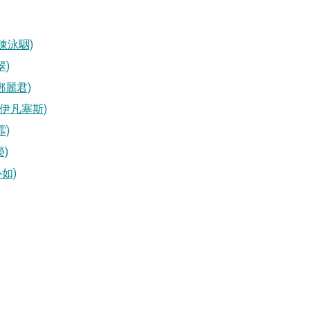
面：陳泳駰)
翠)
： 鄧麗君)
面： 伊凡塞斯)
霏)
榮)
心如)