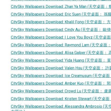
CitySky Wallpapers Download: Zhan Ya Man (天空桌面
CitySky Wallpapers Download: Eric Suen (天空桌面： 孫
CitySky Wallpapers Download: Khalil Fong (天空桌面：
CitySky Wallpapers Download: Cindy Au (天空桌面： 歐
CitySky Wallpapers Download: I Love You Boyz (天空
CitySky Wallpapers Download: Raymond Lam (天空桌面
CitySky Wallpapers Download: Alisa Galper (天空桌面
CitySky Wallpapers Download: Yida Huang (天空桌面：
CitySky Wallpapers Download: Valen Hsu (天空桌面： 
CitySky Wallpapers Download: Ice Creamusum (
CitySky Wallpapers Download: Amber Kuo (天空桌面：
CitySky Wallpapers Download: Crowd Lu (天空桌面： 盧
CitySky Wallpapers Download: Kristen Stewart 
CitySky Wallpapers Download: Alessandra Ambr