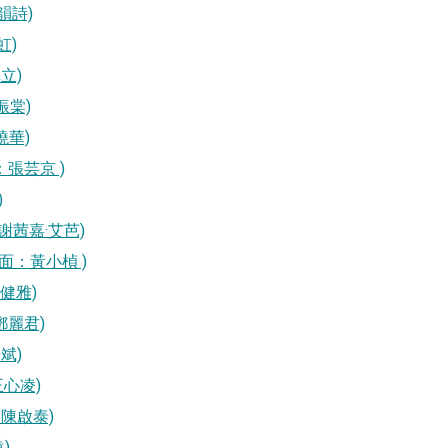
何韻詩)
虹)
卓立)
葉振棠)
陳曉華)
桌面：張芸京 )
)
面： 謝茜嘉·艾芭)
(天空桌面：黃小楨 )
 蔡健雅)
： 鄧麗君)
彥斌)
 王心凌)
面： 陳啟泰)
遠)