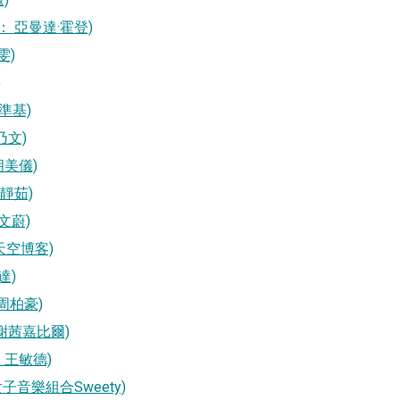
空桌面： 亞曼達·霍登)
雯)
)
 李準基)
楊乃文)
 胡美儀)
 梁靜茹)
莫文蔚)
面：天空博客)
以達)
： 周柏豪)
面： 謝茜嘉比爾)
面： 王敏德)
雙人女子音樂組合Sweety)