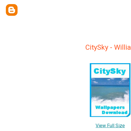
CitySky - Will
View Full Size