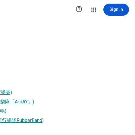

Sign in
強辯樂團)
唱作樂隊「A-dAY」)
筆暢)
面：流行樂隊RubberBand)