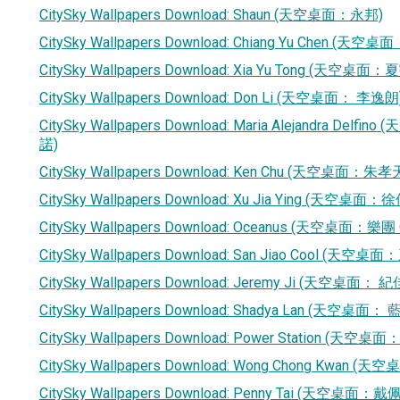
CitySky Wallpapers Download: Shaun (天空桌面：永邦)
CitySky Wallpapers Download: Chiang Yu Chen (天空
CitySky Wallpapers Download: Xia Yu Tong (天空桌面
CitySky Wallpapers Download: Don Li (天空桌面： 李逸朗
CitySky Wallpapers Download: Maria Alejandra De
諾)
CitySky Wallpapers Download: Ken Chu (天空桌面：朱孝
CitySky Wallpapers Download: Xu Jia Ying (天空桌面：
CitySky Wallpapers Download: Oceanus (天空桌面：樂團 
CitySky Wallpapers Download: San Jiao Cool (天空桌面
CitySky Wallpapers Download: Jeremy Ji (天空桌面： 
CitySky Wallpapers Download: Shadya Lan (天空桌面：
CitySky Wallpapers Download: Power Station (天空
CitySky Wallpapers Download: Wong Chong Kwan 
CitySky Wallpapers Download: Penny Tai (天空桌面：戴