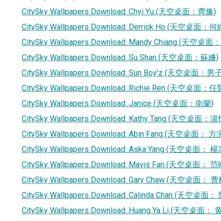
CitySky Wallpapers Download: Chyi Yu (天空桌面：齊豫)
CitySky Wallpapers Download: Derrick Ho (天空桌面：
CitySky Wallpapers Download: Mandy Chiang (天空桌
CitySky Wallpapers Download: Su Shan (天空桌面：蘇姍)
CitySky Wallpapers Download: Sun Boy'z (天空桌面：
CitySky Wallpapers Download: Richie Ren (天空桌面：任
CitySky Wallpapers Download: Janice (天空桌面：衛蘭)
CitySky Wallpapers Download: Kathy Tang (天空桌面：湯
CitySky Wallpapers Download: Abin Fang (天空桌面： 
CitySky Wallpapers Download: Aska Yang (天空桌面： 
CitySky Wallpapers Download: Mavis Fan (天空桌面： 
CitySky Wallpapers Download: Gary Chaw (天空桌面： 曹
CitySky Wallpapers Download: Calinda Chan (天空桌面
CitySky Wallpapers Download: Huang Ya Li (天空桌面：