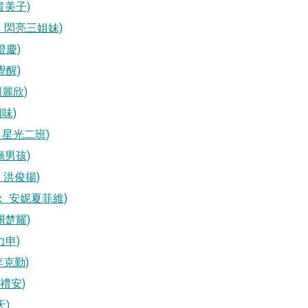
 余貴美子)
空桌面： 閃亮三姐妹)
庾澄慶)
衛覺醒)
 周麗欣)
四味)
空桌面：星光二班)
行廳男孩)
面： 洪俊揚)
空桌面： 安妮夏菲維)
： 關楚耀)
方力申)
 李克勤)
：韋禮安)
天)