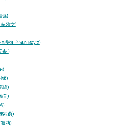
何維健)
面： 蔣雅文)
男子音樂組合Sun Boy'z)
賢齊 )
怡)
方泂鑌)
楊宗緯)
范曉萱)
格)
： 陳宛蔚)
 黄雅莉)