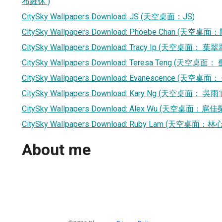
布羅休 )
CitySky Wallpapers Download: JS (天空桌面：JS)
CitySky Wallpapers Download: Phoebe Chan (天空桌
CitySky Wallpapers Download: Tracy Ip (天空桌面： 葉翠
CitySky Wallpapers Download: Teresa Teng (天空桌面
CitySky Wallpapers Download: Evanescence (天空桌
CitySky Wallpapers Download: Kary Ng (天空桌面： 吳雨
CitySky Wallpapers Download: Alex Wu (天空桌面：扈佳
CitySky Wallpapers Download: Ruby Lam (天空桌面：林
About me