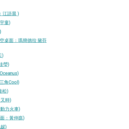
桌面：江語晨 )
：夏宇童)
)
lfino (天空桌面：瑪簡德拉·黛芬
天)
徐佳瑩)
Oceanus)
：三角Cool)
紀佳松)
 藍又時)
桌面：動力火車)
(天空桌面：黃仲崑)
佩妮)