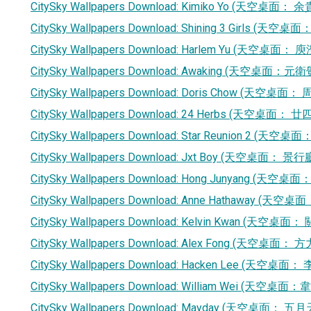
CitySky Wallpapers Download: Kimiko Yo (天空桌面：
CitySky Wallpapers Download: Shining 3 Girls (天
CitySky Wallpapers Download: Harlem Yu (天空桌面： 
CitySky Wallpapers Download: Awaking (天空桌面：元
CitySky Wallpapers Download: Doris Chow (天空桌面：
CitySky Wallpapers Download: 24 Herbs (天空桌面： 廿
CitySky Wallpapers Download: Star Reunion 2 (天
CitySky Wallpapers Download: Jxt Boy (天空桌面： 景
CitySky Wallpapers Download: Hong Junyang (天空桌
CitySky Wallpapers Download: Anne Hathaway (天
CitySky Wallpapers Download: Kelvin Kwan (天空桌面
CitySky Wallpapers Download: Alex Fong (天空桌面： 
CitySky Wallpapers Download: Hacken Lee (天空桌面：
CitySky Wallpapers Download: William Wei (天空桌面
CitySky Wallpapers Download: Mayday (天空桌面： 五月