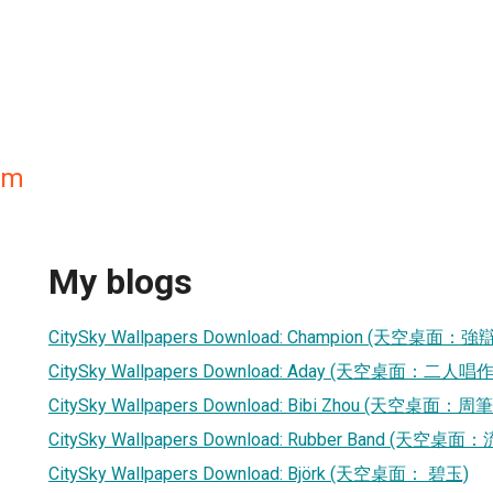
iam
My blogs
CitySky Wallpapers Download: Champion (天空桌面：
CitySky Wallpapers Download: Aday (天空桌面：二人
CitySky Wallpapers Download: Bibi Zhou (天空桌面：周
CitySky Wallpapers Download: Rubber Band (天空桌
CitySky Wallpapers Download: Björk (天空桌面： 碧玉)